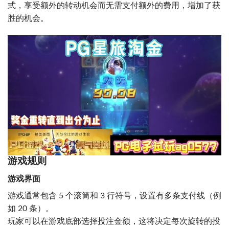
式，享受额外的转动机会而无需支付额外的费用，增加了获
胜的机会。
游戏规则
游戏界面
游戏通常包含 5 个滚筒和 3 行符号，设置有多条支付线（例
如 20 条）。
玩家可以在游戏底部选择投注金额，这将决定每次旋转的投