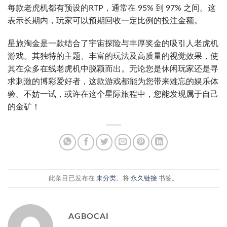
每款老虎机都有预设的RTP，通常在 95% 到 97% 之间。这
表示长期内，玩家可以预期回收一定比例的投注金额。
星旅淘金是一款结合了宇宙探险与丰厚奖金的吸引人老虎机
游戏。其独特的主题、丰富的玩法及高质量的视觉效果，使
其在众多在线老虎机中脱颖而出。无论您是休闲玩家还是寻
求刺激的博彩爱好者，这款游戏都能为您带来难忘的娱乐体
验。不妨一试，或许在这个星际旅程中，您能发现属于自己
的金矿！
此条目已发布在
未分类
。将
永久链接
书签。
AGBOCAI