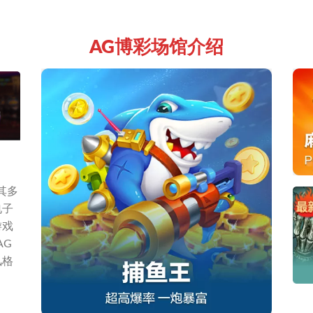
AG博彩场馆介绍
其多
电子
游戏
AG
风格