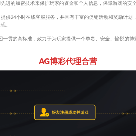
用先进的加密技术来保护玩家的资金和个人信息，保障游戏的安
提供24小时在线客服服务，并且有丰富的促销活动和奖励计划
提现。
集团一贯的高标准，致力于为玩家提供一个尊贵、安全、愉悦的博
AG博彩代理合营