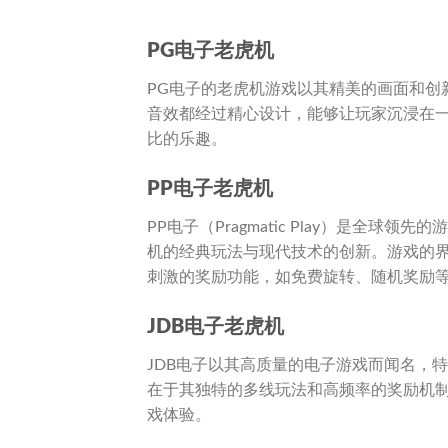
PG电子老虎机
PG电子的老虎机游戏以其精美的画面和创
音效都经过精心设计，能够让玩家沉浸在
比的乐趣。
PP电子老虎机
PP电子（Pragmatic Play）是
机的经典玩法与现代技术的创新。游戏的界
刺激的奖励功能，如免费旋转、随机奖励
JDB电子老虎机
JDB电子以其高质量的电子游戏而闻名，
在于其独特的多线玩法和高频率的奖励机
戏体验。