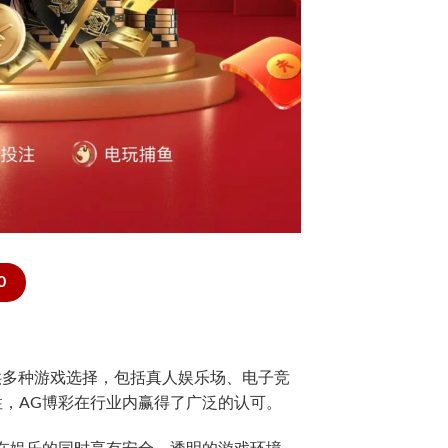
0
提供多种游戏选择，包括真人娱乐场、电子竞
，AG博彩在行业内赢得了广泛的认可。