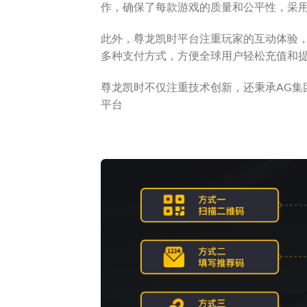
作，确保了每款游戏的质量和公平性，采
此外，尊龙凯时平台注重玩家的互动体验，
多种支付方式，方便全球用户轻松充值和
尊龙凯时不仅注重技术创新，还秉承AG
平台