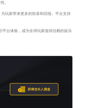
全性。
，为玩家带来更多的惊喜和回报。平台支持
彩平台体验，成为全球玩家值得信赖的娱乐