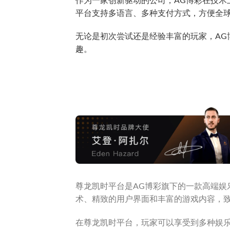
作为一家创新驱动的公司，AG博彩在技
平台支持多语言、多种支付方式，方便全
无论是初次尝试还是经验丰富的玩家，A
趣。
尊龙凯时平台是AG博彩旗下的一款高端娱
术、精致的用户界面和丰富的游戏内容，
在尊龙凯时平台，玩家可以享受到多种娱