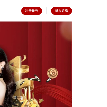
注册账号
进入游戏