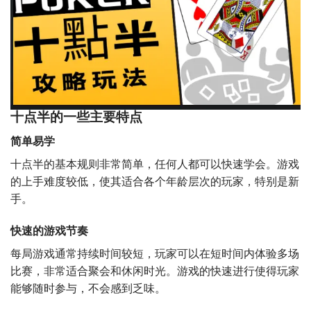
十点半的一些主要特点
简单易学
十点半的基本规则非常简单，任何人都可以快速学会。游戏
的上手难度较低，使其适合各个年龄层次的玩家，特别是新
手。
快速的游戏节奏
每局游戏通常持续时间较短，玩家可以在短时间内体验多场
比赛，非常适合聚会和休闲时光。游戏的快速进行使得玩家
能够随时参与，不会感到乏味。