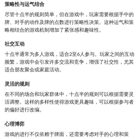
策略性与运气结合
尽管十点半的规则简单，但在游戏中，玩家需要根据手中的
牌、对手的动作及牌的点数进行策略性决策。这种运气和策
略相结合的游戏机制增加了紧张感和趣味性。
社交互动
十点半通常为多人游戏，适合2至6人参与。玩家之间的互动
频繁，游戏中会引发许多交流和竞争，增强了社交性，尤其
适合朋友聚会或家庭活动。
灵活的规则
在不同的场合和玩家群体中，十点半的规则可以根据需要灵
活调整。这样的多样性使得游戏更具趣味，可以根据参与者
的偏好进行改编。
心理博弈
游戏的进行不仅依赖于牌面，还需要考虑对手的心理和策