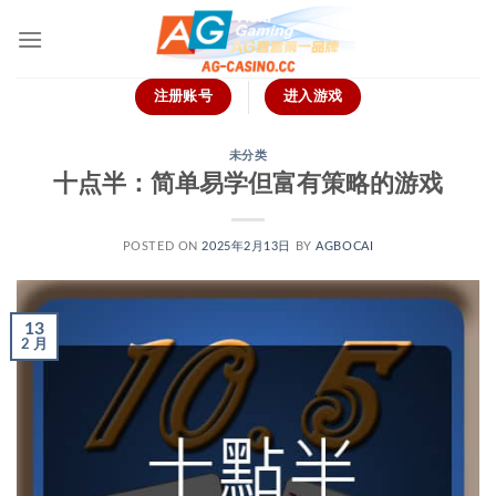
跳
到
内
容
注册账号
进入游戏
未分类
十点半：简单易学但富有策略的游戏
POSTED ON
2025年2月13日
BY
AGBOCAI
13
2 月