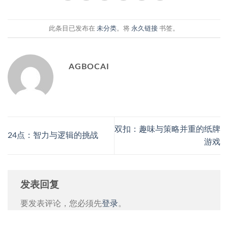
此条目已发布在
未分类
。将
永久链接
书签。
AGBOCAI
双扣：趣味与策略并重的纸牌
24点：智力与逻辑的挑战
游戏
发表回复
要发表评论，您必须先
登录
。