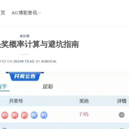
首页
AG博彩资讯
未分类
头奖概率计算与避坑指南
TED ON
2026年7月6日
BY
AGBOCAI