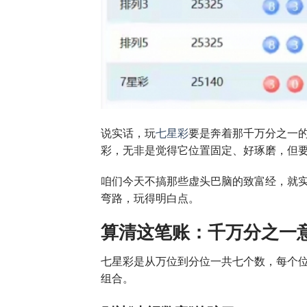
说实话，玩
七星彩
要是奔着那千万分之一
彩，无非是觉得它位置固定、好琢磨，但要
咱们今天不搞那些虚头巴脑的致富经，就
弯路，玩得明白点。
算清这笔账：千万分之一
七星彩是从万位到分位一共七个数，每个
组合。