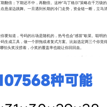
期翻倍；下期还不中，再翻倍。这种“马丁格尔”策略在千万级的
是在悬崖边跳舞。一旦遇到长期的冷门走势，资金链一断，立马
你要知道，号码的出场是随机的，热号也会“感冒”歇菜。聪明的
号码生成工具，做一个胆拖或者复式方案。比如选定两三个你觉
样哪怕头奖没捞着，小奖的覆盖率也能让你回回血。