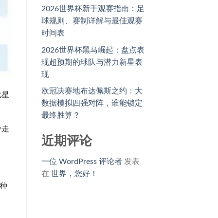
2026世界杯新手观赛指南：足
球规则、赛制详解与最佳观赛
时间表
2026世界杯黑马崛起：盘点表
现超预期的球队与潜力新星表
现
欧冠决赛地布达佩斯之约：大
七星
数据模拟四强对阵，谁能锁定
最终胜算？
少走
近期评论
一位 WordPress 评论者
发表
在
世界，您好！
种