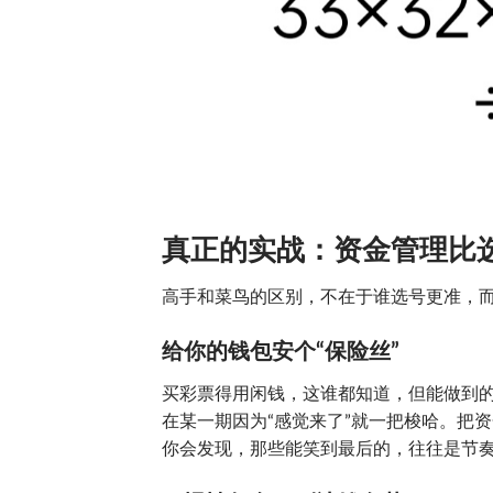
真正的实战：资金管理比
高手和菜鸟的区别，不在于谁选号更准，
给你的钱包安个“保险丝”
买彩票得用闲钱，这谁都知道，但能做到的
在某一期因为“感觉来了”就一把梭哈。把资
你会发现，那些能笑到最后的，往往是节