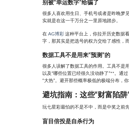
别被“幸运数字”给骗了
很多人喜欢用生日、手机号或者是昨晚梦
实就是在这一千万分之一里原地踏步。
在
AG博彩
这种平台上，你拉开历史数据看
字，那其实是把选号的权力交给了感性，
数据工具不是用来“预测”的
很多人误解了数据工具的作用。工具不是用
以及“哪些位置已经很久没动静了”**。通过
“大热”。避开那些概率极低的极端分布，
避坑指南：这些“财富陷阱
玩七星彩最怕的不是不中，而是中奖之前
盲目倍投是自杀行为