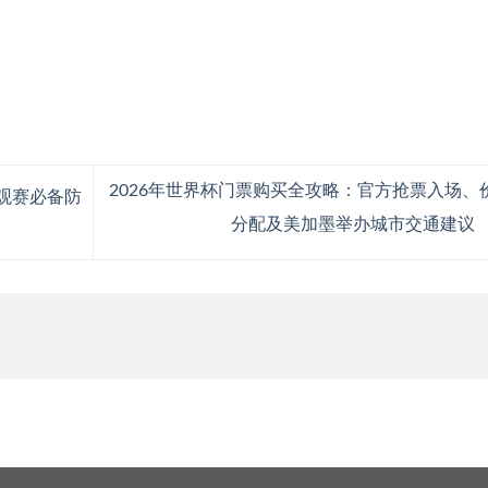
2026年世界杯门票购买全攻略：官方抢票入场、
夜观赛必备防
分配及美加墨举办城市交通建议