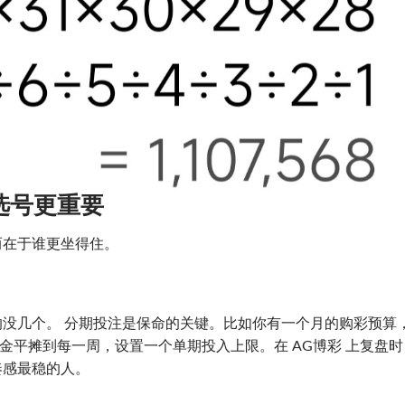
选号更重要
而在于谁更坐得住。
没几个。 分期投注是保命的关键。比如你有一个月的购彩预算
金平摊到每一周，设置一个单期投入上限。在 AG博彩 上复盘时
奏感最稳的人。