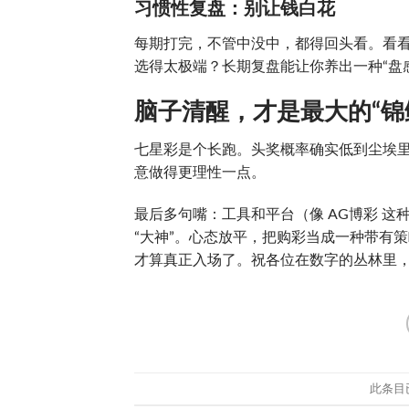
习惯性复盘：别让钱白花
每期打完，不管中没中，都得回头看。看
选得太极端？长期复盘能让你养出一种“盘
脑子清醒，才是最大的“锦
七星彩是个长跑。头奖概率确实低到尘埃
意做得更理性一点。
最后多句嘴：工具和平台（像 AG博彩 这
“大神”。心态放平，把购彩当成一种带有
才算真正入场了。祝各位在数字的丛林里
此条目