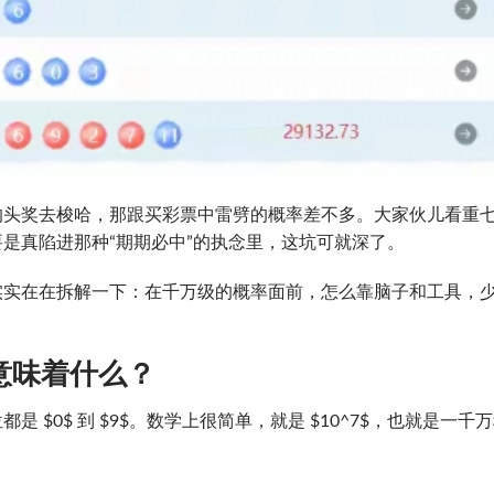
的头奖去梭哈，那跟买彩票中雷劈的概率差不多。大家伙儿看重
是真陷进那种“期期必中”的执念里，这坑可就深了。
实实在在拆解一下：在千万级的概率面前，怎么靠脑子和工具，
意味着什么？
位都是
$0$
到
$9$
。数学上很简单，就是
$10^7$
，也就是一千万