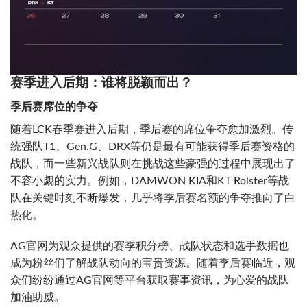
赛季进入后期：谁将脱颖而出？
季后赛席位的争夺
随着LCK春季赛进入后期，季后赛的席位争夺愈加激烈。传
统强队T1、Gen.G、DRX等仍是最有可能获得季后赛资格的
战队，而一些新兴战队则在挑战这些豪强的过程中展现出了
不容小觑的实力。例如，DAMWON KIA和KT Rolster等战
队在关键时刻不断爆发，几乎将季后赛名额的争夺推向了白
热化。
AG官网为观众提供的赛季积分榜、战队状态和选手数据也
成为粉丝们了解战队动向的宝贵资源。随着季后赛临近，观
众们纷纷通过AG官网等平台获取赛事资讯，为心爱的战队
加油助威。