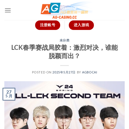
跳
到
内
容
注册账号
进入游戏
未分类
LCK春季赛战局胶着：激烈对决，谁能
脱颖而出？
POSTED ON
2025年5月27日
BY
AGBOCAI
27
5 月