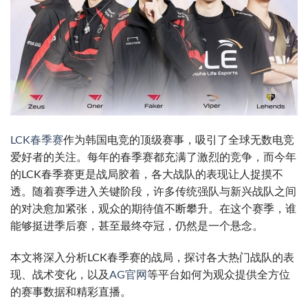
LCK春季赛
作为韩国电竞的顶级赛事，吸引了全球无数电竞
爱好者的关注。每年的春季赛都充满了激烈的竞争，而今年
的LCK春季赛更是战局胶着，各大战队的表现让人捉摸不
透。随着赛季进入关键阶段，许多传统强队与新兴战队之间
的对决愈加紧张，观众的期待值不断攀升。在这个赛季，谁
能够挺进季后赛，甚至最终夺冠，仍然是一个悬念。
本文将深入分析LCK春季赛的战局，探讨各大热门战队的表
现、战术变化，以及
AG官网
等平台如何为观众提供全方位
的赛事数据和精彩直播。