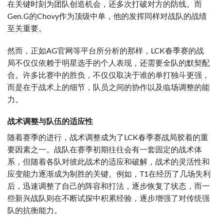
在关键时刻为团队创造机会，还多次打破对方的防线。而
Gen.G的Chovy作为顶级中单，他的发挥同样对战队的战绩
至关重要。
然而，正如AG官网等平台所分析的那样，LCK春季赛的战
局不仅仅依赖于明星选手的个人表现，还需要全队的默契配
合。许多比赛中的胜负，不仅仅取决于谁的单打独斗更强，
而是在于战术上的细节，队员之间的协作以及临场调整的能
力。
战术调整与队伍的适应性
随着赛季的进行，战术调整成为了LCK春季赛战局胶着的重
要因素之一。战队在赛季初期往往会有一套固定的战术体
系，但随着各队对彼此战术的适应和破解，战术的灵活性和
应变能力逐渐成为制胜的关键。例如，T1在经历了几场失利
后，迅速调整了自己的阵容和打法，逐步恢复了状态，而一
些新兴战队则在不断试探中积累经验，逐步增强了对传统强
队的抗衡能力。