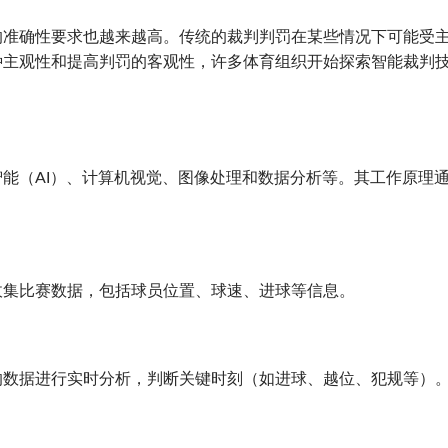
的准确性要求也越来越高。传统的裁判判罚在某些情况下可能受
种主观性和提高判罚的客观性，许多体育组织开始探索智能裁判
能（AI）、计算机视觉、图像处理和数据分析等。其工作原理
收集比赛数据，包括球员位置、球速、进球等信息。
的数据进行实时分析，判断关键时刻（如进球、越位、犯规等）