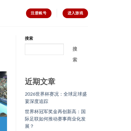
注册账号
进入游戏
搜索
搜
索
近期文章
2026世界杯赛况：全球足球盛
宴深度追踪
世界杯冠军奖金再创新高：国
际足联如何推动赛事商业化发
展？