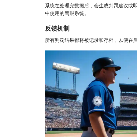
系统在处理完数据后，会生成判罚建议或
中使用的鹰眼系统。
反馈机制
所有判罚结果都将被记录和存档，以便在