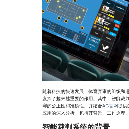
随着科技的快速发展，体育赛事的组织和
发挥了越来越重要的作用。其中，智能裁
赛的公正性和准确性。并结合
AG官网
提供
应用的深入分析，包括其背景、工作原理
智能裁判系统的背景