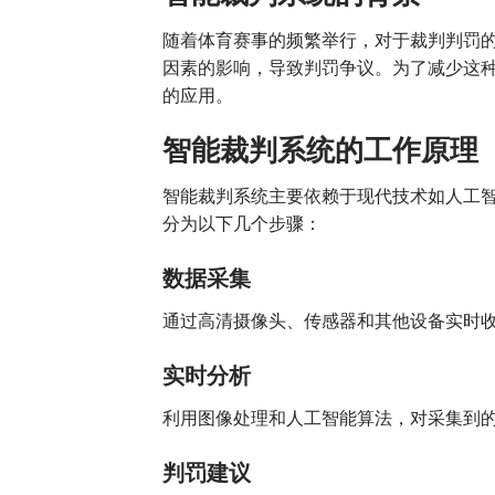
随着体育赛事的频繁举行，对于裁判判罚
因素的影响，导致判罚争议。为了减少这
的应用。
智能裁判系统的工作原理
智能裁判系统主要依赖于现代技术如人工智
分为以下几个步骤：
数据采集
通过高清摄像头、传感器和其他设备实时
实时分析
利用图像处理和人工智能算法，对采集到
判罚建议