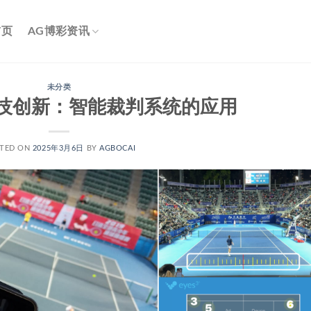
首页
AG博彩资讯
未分类
技创新：智能裁判系统的应用
TED ON
2025年3月6日
BY
AGBOCAI