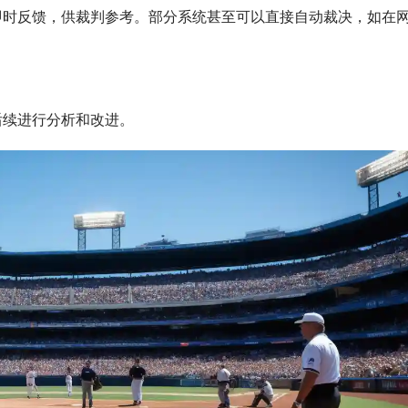
即时反馈，供裁判参考。部分系统甚至可以直接自动裁决，如在
后续进行分析和改进。