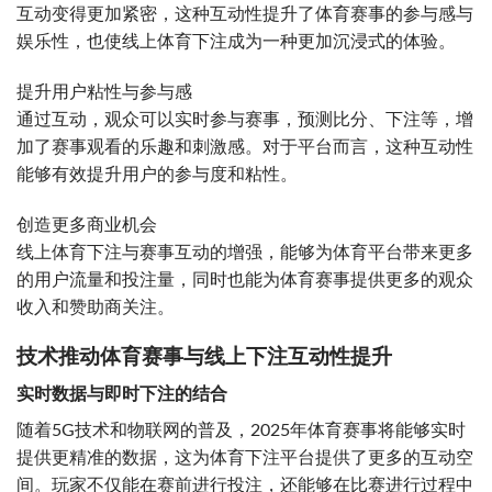
互动变得更加紧密，这种互动性提升了体育赛事的参与感与
娱乐性，也使线上体育下注成为一种更加沉浸式的体验。
提升用户粘性与参与感
通过互动，观众可以实时参与赛事，预测比分、下注等，增
加了赛事观看的乐趣和刺激感。对于平台而言，这种互动性
能够有效提升用户的参与度和粘性。
创造更多商业机会
线上体育下注与赛事互动的增强，能够为体育平台带来更多
的用户流量和投注量，同时也能为体育赛事提供更多的观众
收入和赞助商关注。
技术推动体育赛事与线上下注互动性提升
实时数据与即时下注的结合
随着5G技术和物联网的普及，2025年体育赛事将能够实时
提供更精准的数据，这为体育下注平台提供了更多的互动空
间。玩家不仅能在赛前进行投注，还能够在比赛进行过程中