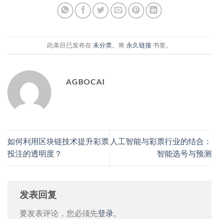
此条目已发布在
未分类
。将
永久链接
书签。
AGBOCAI
如何利用区块链技术提升彩票
人工智能与彩票行业的结合：
投注的透明度？
智能选号与预测
发表回复
要发表评论，您必须先
登录
。