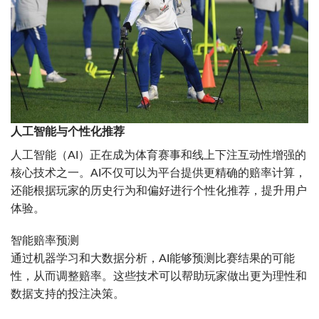
人工智能与个性化推荐
人工智能（AI）正在成为体育赛事和线上下注互动性增强的
核心技术之一。AI不仅可以为平台提供更精确的赔率计算，
还能根据玩家的历史行为和偏好进行个性化推荐，提升用户
体验。
智能赔率预测
通过机器学习和大数据分析，AI能够预测比赛结果的可能
性，从而调整赔率。这些技术可以帮助玩家做出更为理性和
数据支持的投注决策。