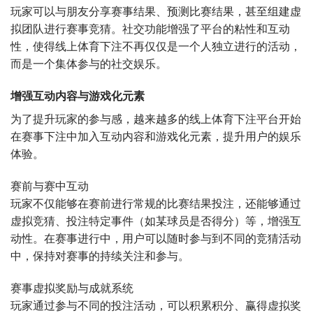
玩家可以与朋友分享赛事结果、预测比赛结果，甚至组建虚
拟团队进行赛事竞猜。社交功能增强了平台的粘性和互动
性，使得线上体育下注不再仅仅是一个人独立进行的活动，
而是一个集体参与的社交娱乐。
增强互动内容与游戏化元素
为了提升玩家的参与感，越来越多的线上体育下注平台开始
在赛事下注中加入互动内容和游戏化元素，提升用户的娱乐
体验。
赛前与赛中互动
玩家不仅能够在赛前进行常规的比赛结果投注，还能够通过
虚拟竞猜、投注特定事件（如某球员是否得分）等，增强互
动性。在赛事进行中，用户可以随时参与到不同的竞猜活动
中，保持对赛事的持续关注和参与。
赛事虚拟奖励与成就系统
玩家通过参与不同的投注活动，可以积累积分、赢得虚拟奖