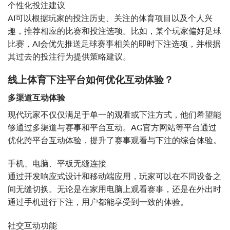
个性化投注建议
AI可以根据玩家的投注历史、关注的体育项目以及个人兴
趣，推荐相应的比赛和投注选项。比如，某个玩家偏好足球
比赛，AI会优先推送足球赛事相关的即时下注选项，并根据
其过去的投注行为提供策略建议。
线上体育下注平台如何优化互动体验？
多渠道互动体验
现代玩家不仅仅满足于单一的观看或下注方式，他们希望能
够通过多渠道与赛事和平台互动。AG官方网站等平台通过
优化跨平台互动体验，提升了赛事观看与下注的综合体验。
手机、电脑、平板无缝连接
通过开发响应式设计和移动端应用，玩家可以在不同设备之
间无缝切换。无论是在家用电脑上观看赛事，还是在外出时
通过手机进行下注，用户都能享受到一致的体验。
社交互动功能