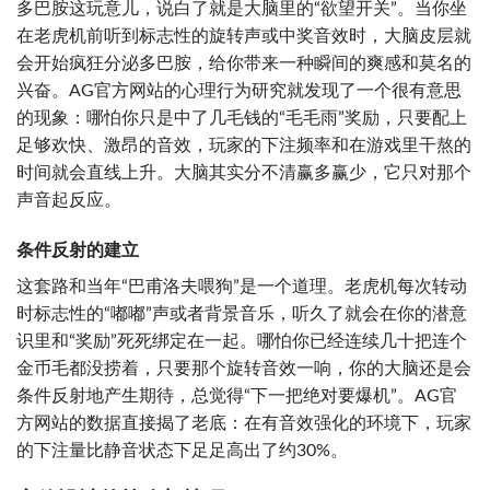
多巴胺这玩意儿，说白了就是大脑里的“欲望开关”。当你坐
在老虎机前听到标志性的旋转声或中奖音效时，大脑皮层就
会开始疯狂分泌多巴胺，给你带来一种瞬间的爽感和莫名的
兴奋。AG官方网站的心理行为研究就发现了一个很有意思
的现象：哪怕你只是中了几毛钱的“毛毛雨”奖励，只要配上
足够欢快、激昂的音效，玩家的下注频率和在游戏里干熬的
时间就会直线上升。大脑其实分不清赢多赢少，它只对那个
声音起反应。
条件反射的建立
这套路和当年“巴甫洛夫喂狗”是一个道理。老虎机每次转动
时标志性的“嘟嘟”声或者背景音乐，听久了就会在你的潜意
识里和“奖励”死死绑定在一起。哪怕你已经连续几十把连个
金币毛都没捞着，只要那个旋转音效一响，你的大脑还是会
条件反射地产生期待，总觉得“下一把绝对要爆机”。AG官
方网站的数据直接揭了老底：在有音效强化的环境下，玩家
的下注量比静音状态下足足高出了约30%。