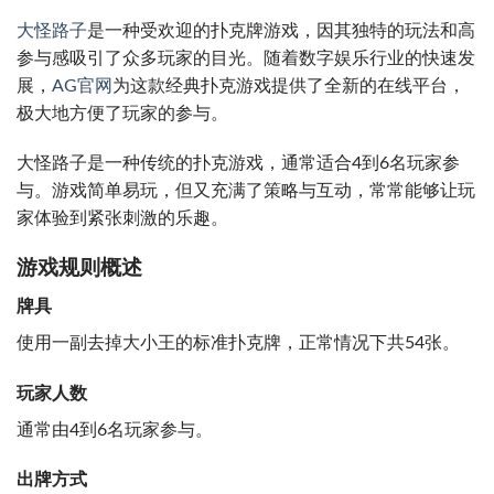
大怪路子
是一种受欢迎的扑克牌游戏，因其独特的玩法和高
参与感吸引了众多玩家的目光。随着数字娱乐行业的快速发
展，
AG官网
为这款经典扑克游戏提供了全新的在线平台，
极大地方便了玩家的参与。
大怪路子是一种传统的扑克游戏，通常适合4到6名玩家参
与。游戏简单易玩，但又充满了策略与互动，常常能够让玩
家体验到紧张刺激的乐趣。
游戏规则概述
牌具
使用一副去掉大小王的标准扑克牌，正常情况下共54张。
玩家人数
通常由4到6名玩家参与。
出牌方式