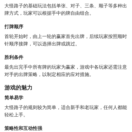
大怪路子的基础玩法包括单张、对子、三条、顺子等多种出
牌方式，玩家可以根据手中的牌自由组合。
打牌顺序
首轮开始时，由上一轮的赢家首先出牌，后续玩家按照顺时
针顺序接牌，可以选择出牌或跳过。
胜利条件
最先出完手中所有牌的玩家为赢家，游戏中各玩家还需注意
对手的出牌策略，以制定相应的应对措施。
游戏的魅力
简单易学
大怪路子的规则较为简单，适合新手和老玩家，任何人都能
轻松上手。
策略性和互动性强