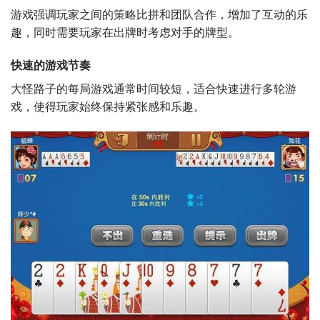
游戏强调玩家之间的策略比拼和团队合作，增加了互动的乐
趣，同时需要玩家在出牌时考虑对手的牌型。
快速的游戏节奏
大怪路子的每局游戏通常时间较短，适合快速进行多轮游
戏，使得玩家始终保持紧张感和乐趣。