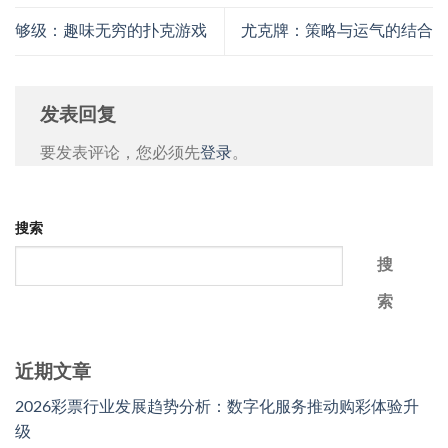
够级：趣味无穷的扑克游戏
尤克牌：策略与运气的结合
发表回复
要发表评论，您必须先
登录
。
搜索
搜
索
近期文章
2026彩票行业发展趋势分析：数字化服务推动购彩体验升
级