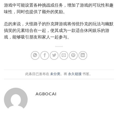
游戏中可能设置各种挑战或任务，增加了游戏的可玩性和趣
味性，同时也提供了额外的奖励。
总的来说，大怪路子的扑克牌游戏将传统扑克的玩法与幽默
搞笑的元素结合在一起，使其成为一款适合休闲娱乐的游
戏，能够吸引朋友和家人一起参与。
此条目已发布在
未分类
。将
永久链接
书签。
AGBOCAI