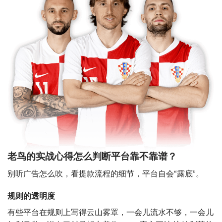
老鸟的实战心得怎么判断平台靠不靠谱？
别听广告怎么吹，看提款流程的细节，平台自会“露底”。
规则的透明度
有些平台在规则上写得云山雾罩，一会儿流水不够，一会儿