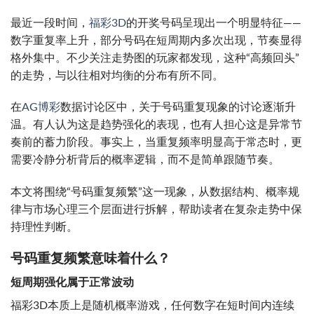
最近一段时间，
福彩3D
的开奖号码呈现出一个明显特征——
数字重复率上升，部分号码在短周期内多次出现，节奏显得
格外集中。不少关注走势图的玩家都发现，这种“高频回头”
的走势，与以往相对均衡的分布有所不同。
在
AG博彩
数据讨论区中，关于号码重复现象的讨论逐渐升
温。有人认为这是趋势强化的表现，也有人担心这是异常节
奏前的蓄力阶段。事实上，当重复频率明显高于常态时，更
需要冷静分析背后的概率逻辑，而不是简单跟随节奏。
本文将围绕“号码重复频繁”这一现象，从数据结构、概率规
律与市场心理三个层面进行拆解，帮助读者在复杂走势中保
持理性判断。
号码重复频繁意味着什么？
短周期强化属于正常波动
福彩3D本质上是随机概率游戏，任何数字在短时间内连续