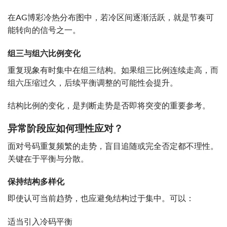
在AG博彩冷热分布图中，若冷区间逐渐活跃，就是节奏可
能转向的信号之一。
组三与组六比例变化
重复现象有时集中在组三结构。如果组三比例连续走高，而
组六压缩过久，后续平衡调整的可能性会提升。
结构比例的变化，是判断走势是否即将突变的重要参考。
异常阶段应如何理性应对？
面对号码重复频繁的走势，盲目追随或完全否定都不理性。
关键在于平衡与分散。
保持结构多样化
即使认可当前趋势，也应避免结构过于集中。可以：
适当引入冷码平衡