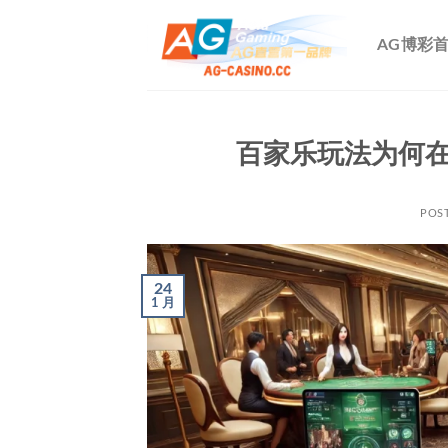
跳
到
AG博彩
内
容
百家乐玩法为何
POS
24
1 月