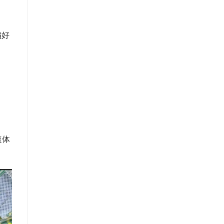
偏好
速体