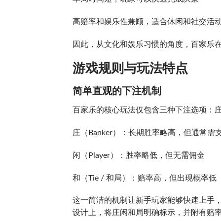
高赔率和娱乐性兼顾，适合休闲和社交活
因此，从文化和娱乐习惯的角度，百家乐
游戏规则与玩法特点
简单直观的下注机制
百家乐的核心玩法仅包含三种下注选项：
庄（Banker）：长期胜率略高，但通常需
闲（Player）：胜率略低，但无需佣金
和（Tie / 和局）：赔率高，但出现概率低
这一简洁的机制让新手玩家能够快速上手，
设计上，将庄闲和局明确标示，并附有赔