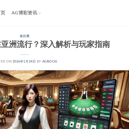
首页
AG博彩资讯
未分类
在亚洲流行？深入解析与玩家指南
TED ON
2026年1月24日
BY
AGBOCAI