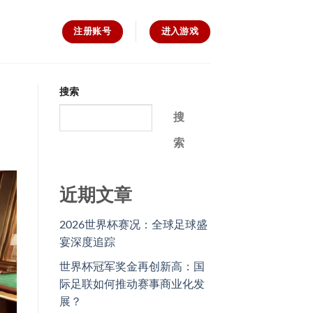
注册账号
进入游戏
搜索
搜
索
近期文章
2026世界杯赛况：全球足球盛
宴深度追踪
世界杯冠军奖金再创新高：国
际足联如何推动赛事商业化发
展？