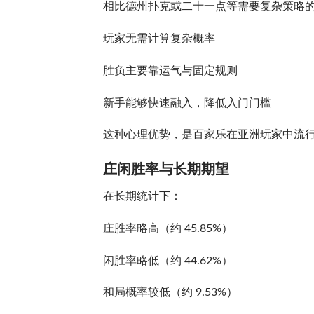
相比德州扑克或二十一点等需要复杂策略
玩家无需计算复杂概率
胜负主要靠运气与固定规则
新手能够快速融入，降低入门门槛
这种心理优势，是百家乐在亚洲玩家中流
庄闲胜率与长期期望
在长期统计下：
庄胜率略高（约 45.85%）
闲胜率略低（约 44.62%）
和局概率较低（约 9.53%）