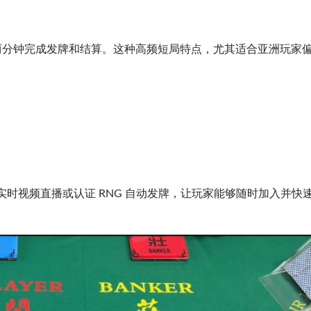
两分钟完成发牌和结算。这种高频短局特点，尤其适合亚洲玩家
实时视频直播或认证 RNG 自动发牌，让玩家能够随时加入并快