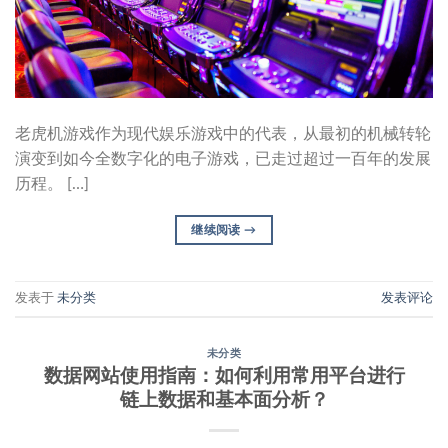
老虎机游戏作为现代娱乐游戏中的代表，从最初的机械转轮
演变到如今全数字化的电子游戏，已走过超过一百年的发展
历程。 […]
继续阅读
→
发表于
未分类
发表评论
未分类
数据网站使用指南：如何利用常用平台进行
链上数据和基本面分析？