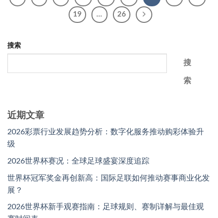
19
…
26
搜索
搜
索
近期文章
2026彩票行业发展趋势分析：数字化服务推动购彩体验升
级
2026世界杯赛况：全球足球盛宴深度追踪
世界杯冠军奖金再创新高：国际足联如何推动赛事商业化发
展？
2026世界杯新手观赛指南：足球规则、赛制详解与最佳观