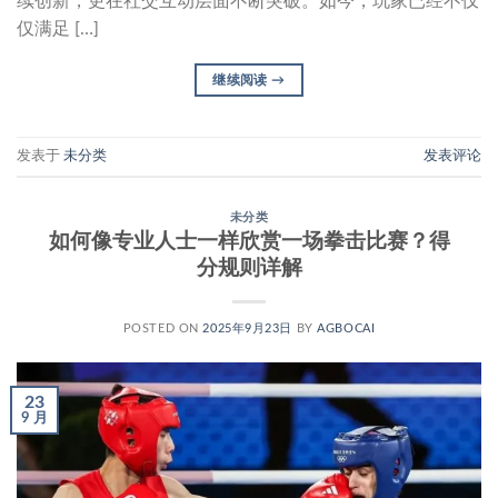
续创新，更在社交互动层面不断突破。如今，玩家已经不仅
仅满足 […]
继续阅读
→
发表于
未分类
发表评论
未分类
如何像专业人士一样欣赏一场拳击比赛？得
分规则详解
POSTED ON
2025年9月23日
BY
AGBOCAI
23
9 月